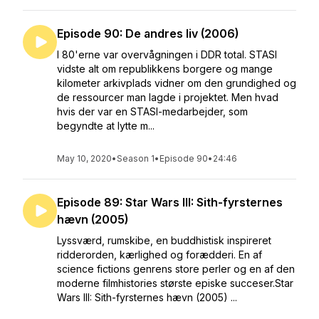
Episode 90: De andres liv (2006)
I 80'erne var overvågningen i DDR total. STASI
vidste alt om republikkens borgere og mange
kilometer arkivplads vidner om den grundighed og
de ressourcer man lagde i projektet. Men hvad
hvis der var en STASI-medarbejder, som
begyndte at lytte m...
May 10, 2020
•
Season 1
•
Episode 90
•
24:46
Episode 89: Star Wars III: Sith-fyrsternes
hævn (2005)
Lyssværd, rumskibe, en buddhistisk inspireret
ridderorden, kærlighed og forædderi. En af
science fictions genrens store perler og en af den
moderne filmhistories største episke succeser.Star
Wars III: Sith-fyrsternes hævn (2005) ...