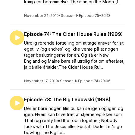
kamp for berømmelse. The man on the Moon (1...
November 24, 2019
•
Season 1
•
Episode 75
•
26:18
Episode 74: The Cider House Rules (1999)
Utrolig rørende fortælling om at tage ansvar for sit
eget liv (og andres) og ikke vente på at nogen
tager beslutningerne for en. Og så er New
England og Maine bare så utrolig flot om efteråret,
ja på alle årstider.The Cider House Rul...
November 17, 2019
•
Season 1
•
Episode 74
•
29:06
Episode 73: The Big Lebowski (1998)
Der er bare nogen film du kan se igen og igen og
igen. Hvem kan blive træt af stjernereplikker som
That rug really tied the room together; Nobody
fucks with The Jesus eller Fuck it, Dude. Let's go
bowling.The Big Le...