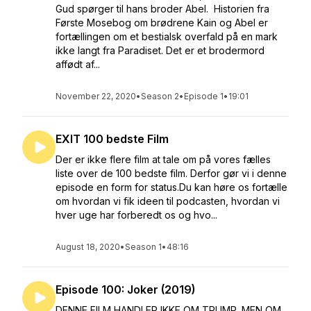
Gud spørger til hans broder Abel. Historien fra
Første Mosebog om brødrene Kain og Abel er
fortællingen om et bestialsk overfald på en mark
ikke langt fra Paradiset. Det er et brodermord
affødt af...
November 22, 2020
•
Season 2
•
Episode 1
•
19:01
EXIT 100 bedste Film
Der er ikke flere film at tale om på vores fælles
liste over de 100 bedste film. Derfor gør vi i denne
episode en form for status.Du kan høre os fortælle
om hvordan vi fik ideen til podcasten, hvordan vi
hver uge har forberedt os og hvo...
August 18, 2020
•
Season 1
•
48:16
Episode 100: Joker (2019)
DENNE FILM HANDLER IKKE OM TRUMP, MEN OM