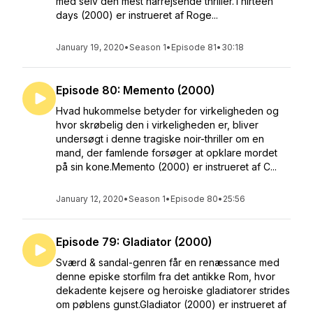
med selv den mest hårrejsende thriller.Thirteen
days (2000) er instrueret af Roge...
January 19, 2020
•
Season 1
•
Episode 81
•
30:18
Episode 80: Memento (2000)
Hvad hukommelse betyder for virkeligheden og
hvor skrøbelig den i virkeligheden er, bliver
undersøgt i denne tragiske noir-thriller om en
mand, der famlende forsøger at opklare mordet
på sin kone.Memento (2000) er instrueret af C...
January 12, 2020
•
Season 1
•
Episode 80
•
25:56
Episode 79: Gladiator (2000)
Sværd & sandal-genren får en renæssance med
denne episke storfilm fra det antikke Rom, hvor
dekadente kejsere og heroiske gladiatorer strides
om pøblens gunst.Gladiator (2000) er instrueret af