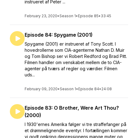
instrueret af Peter ...
February 23, 2020
•
Season 1
•
Episode 85
•
33:45
Episode 84: Spygame (2001)
Spygame (2001) er instrueret af Tony Scott. I
hovedrollerne som CIA-agenterne Nathan D. Muir
og Tom Bishop ser vi Robert Redford og Brad Pitt.
Filmen handler om venskabet mellem de to CIA-
agenter på tværs af regler og værdier. Filmen
uds...
February 09, 2020
•
Season 1
•
Episode 84
•
24:08
Episode 83: O Brother, Were Art Thou?
(2000)
I 1930'ernes Amerika følger vi tre straffefanger på
et drømmelignende eventyr. I fortællingen kommer
vi godt omkring depressionens mange myter og