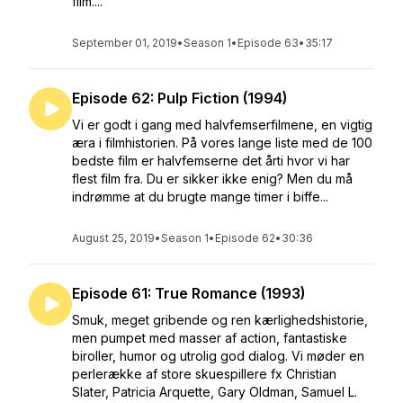
film....
September 01, 2019
•
Season 1
•
Episode 63
•
35:17
Episode 62: Pulp Fiction (1994)
Vi er godt i gang med halvfemserfilmene, en vigtig
æra i filmhistorien. På vores lange liste med de 100
bedste film er halvfemserne det årti hvor vi har
flest film fra. Du er sikker ikke enig? Men du må
indrømme at du brugte mange timer i biffe...
August 25, 2019
•
Season 1
•
Episode 62
•
30:36
Episode 61: True Romance (1993)
Smuk, meget gribende og ren kærlighedshistorie,
men pumpet med masser af action, fantastiske
biroller, humor og utrolig god dialog. Vi møder en
perlerække af store skuespillere fx Christian
Slater, Patricia Arquette, Gary Oldman, Samuel L.