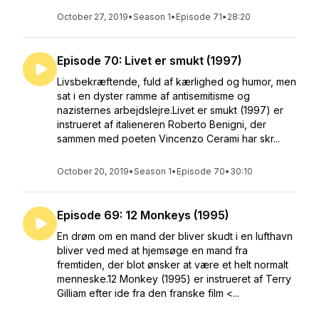
October 27, 2019
•
Season 1
•
Episode 71
•
28:20
Episode 70: Livet er smukt (1997)
Livsbekræftende, fuld af kærlighed og humor, men
sat i en dyster ramme af antisemitisme og
nazisternes arbejdslejre.Livet er smukt (1997) er
instrueret af italieneren Roberto Benigni, der
sammen med poeten Vincenzo Cerami har skr...
October 20, 2019
•
Season 1
•
Episode 70
•
30:10
Episode 69: 12 Monkeys (1995)
En drøm om en mand der bliver skudt i en lufthavn
bliver ved med at hjemsøge en mand fra
fremtiden, der blot ønsker at være et helt normalt
menneske.12 Monkey (1995) er instrueret af Terry
Gilliam efter ide fra den franske film <...