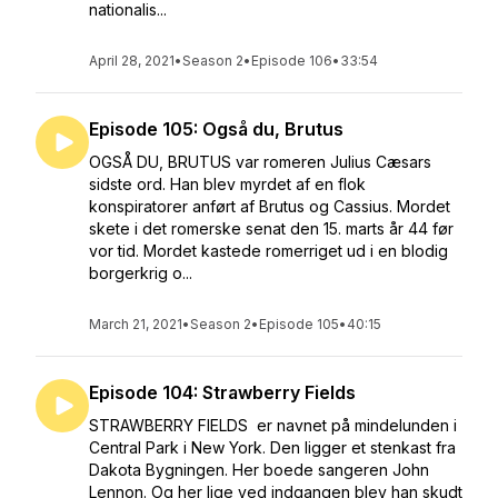
nationalis...
April 28, 2021
•
Season 2
•
Episode 106
•
33:54
Episode 105: Også du, Brutus
OGSÅ DU, BRUTUS var romeren Julius Cæsars
sidste ord. Han blev myrdet af en flok
konspiratorer anført af Brutus og Cassius. Mordet
skete i det romerske senat den 15. marts år 44 før
vor tid. Mordet kastede romerriget ud i en blodig
borgerkrig o...
March 21, 2021
•
Season 2
•
Episode 105
•
40:15
Episode 104: Strawberry Fields
STRAWBERRY FIELDS er navnet på mindelunden i
Central Park i New York. Den ligger et stenkast fra
Dakota Bygningen. Her boede sangeren John
Lennon. Og her lige ved indgangen blev han skudt