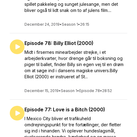
spillet pakkeleg og sunget julesange, men det
bliver også til lidt snak om to af julens film....
December 24, 2019
•
Season 1
•
26:15
Episode 78: Billy Elliot (2000)
Midt i firsernes minearbejder strejke, i et
arbejderkvarter, hvor drenge går til boksning og
piger til ballet, finder Billy sin egen vej til en drøm
om at søge ind i dansens magiske univers.Billy
Elliot (2000) er instrueret af St...
December 15, 2019
•
Season 1
•
Episode 78
•
28:52
Episode 77: Love is a Bitch (2000)
I Mexico City bliver et trafikuheld
omdrejningspunkt for tre fortællinger, der fletter
sig ind i hinanden. Vi oplever hundeslagsmål,
rivaliserende brødre, kærlighed og en masse