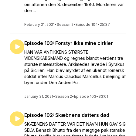
om aftenen den 8. december 1980. Morderen var
den ...
February 21, 2021
•
Season 2
•
Episode 104
•
25:37
Episode 103: Forstyr ikke mine cirkler
HAN VAR ANTIKKENS STØRSTE
VIDENSKABSMAND og regnes blandt verdens tre
største matematikere. Arkimedes levede i Syrakus
på Sicilien. Han blev myrdet af en ukendt romersk
soldat efter Marcus Claudius Marcellus belejring af
byen under Den Anden Pu...
January 31, 2021
•
Season 2
•
Episode 103
•
33:01
Episode 102: Skæbnens datters død
SKÆBNENS DATTER VAR DET NAVN HUN GAV SIG
SELV. Benazir Bhutto fra den mægtige pakistanske