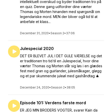
intellektuelt overskud og byder traditionen tro på
en quiz. Denne gang udfordrer dine værter
Thomas og Morten hinanden med spørgsmål om
legendariske mord. MEN der bliver ogå tid til at
anbefale et klass...
December 31, 2020
•
Season 2
•
37:06
Julespecial 2020
DET ER BLEVET JUL I DET GULE VÆRELSE og det
er traditionen tro tid til en Julespecial, hvor dine
værter Thomas og Morten slår sig løs i en glædes
fest med gran og guirlander, julesmåkager, gløgg
og et par skummende juleøl med gashåndtag 🎄
December 24, 2020
•
Season 2
•
38:05
Episode 101: Verdens første mord
ER JEG MIN BRODERS VOGTER, svarer Kain da