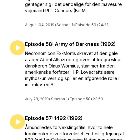
gentager sig i det uendelige for den mavesure
vejrmand Phill Connors (Bill M...
August 04, 2019
•
Season 1
•
Episode 59
•
24:22
Episode 58: Army of Darkness (1992)
Necronomicon Ex-Mortis skrevet af den gale
araber Abdul Alhazred og oversat fra græsk af
danskeren Olaus Wormius, stammer fra den
amerikanske forfatter H. P. Lovecrafts sære
mythos-univers og spiller en afgørende rolle i
instruktøren S...
July 28, 2019
•
Season 1
•
Episode 58
•
23:59
Episode 57: 1492 (1992)
Århundredes forvekslingsfilm, hvor to hele
kontinenter bliver forvekslet. En festlig fejring af
500 året for Columbus rejse til den nye verden