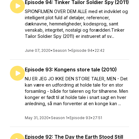
Episode 94: Tinker Tailor Soldier Spy (2011)
SPIONFILMEN OVER DEM ALLE med et indviklet og
intelligent plot fuld af detaljer, referencer,
dæknavne, hemmeligheder, kodesprog, samt
venskab, integritet, nostalgi og forædderi.Tinker
Tailor Soldier Spy (2011) er instrueret af sv...
June 07, 2020
•
Season 1
•
Episode 94
•
22:42
Episode 93: Kongens store tale (2010)
NU ER JEG JO IKKE DEN STORE TALER, MEN - Det
kan være en udfordring at holde tale for en stor
forsamling - både for taleren og for tilhørene. Men
konger er født til at holde tale i snart sagt en hver
anledning, så man forventer at en konge kan ...
May 31, 2020
•
Season 1
•
Episode 93
•
27:51
Episode 92: The Day the Earth Stood Still