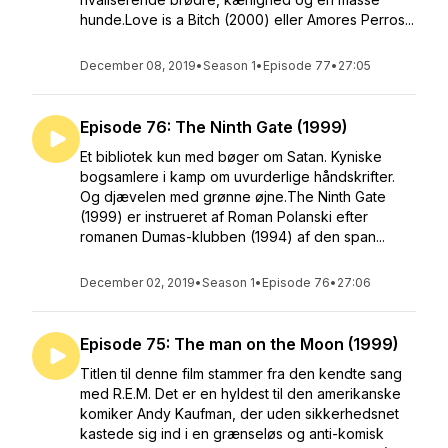
hunde.Love is a Bitch (2000) eller Amores Perros...
December 08, 2019
•
Season 1
•
Episode 77
•
27:05
Episode 76: The Ninth Gate (1999)
Et bibliotek kun med bøger om Satan. Kyniske
bogsamlere i kamp om uvurderlige håndskrifter.
Og djævelen med grønne øjne.The Ninth Gate
(1999) er instrueret af Roman Polanski efter
romanen Dumas-klubben (1994) af den span...
December 02, 2019
•
Season 1
•
Episode 76
•
27:06
Episode 75: The man on the Moon (1999)
Titlen til denne film stammer fra den kendte sang
med R.E.M. Det er en hyldest til den amerikanske
komiker Andy Kaufman, der uden sikkerhedsnet
kastede sig ind i en grænseløs og anti-komisk