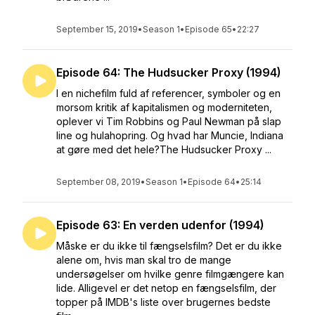
September 15, 2019
•
Season 1
•
Episode 65
•
22:27
Episode 64: The Hudsucker Proxy (1994)
I en nichefilm fuld af referencer, symboler og en
morsom kritik af kapitalismen og moderniteten,
oplever vi Tim Robbins og Paul Newman på slap
line og hulahopring. Og hvad har Muncie, Indiana
at gøre med det hele?The Hudsucker Proxy ...
September 08, 2019
•
Season 1
•
Episode 64
•
25:14
Episode 63: En verden udenfor (1994)
Måske er du ikke til fængselsfilm? Det er du ikke
alene om, hvis man skal tro de mange
undersøgelser om hvilke genre filmgængere kan
lide. Alligevel er det netop en fængselsfilm, der
topper på IMDB's liste over brugernes bedste