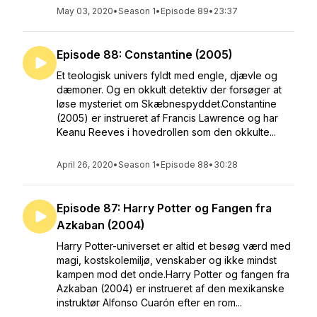
May 03, 2020
•
Season 1
•
Episode 89
•
23:37
Episode 88: Constantine (2005)
Et teologisk univers fyldt med engle, djævle og
dæmoner. Og en okkult detektiv der forsøger at
løse mysteriet om Skæbnespyddet.Constantine
(2005) er instrueret af Francis Lawrence og har
Keanu Reeves i hovedrollen som den okkulte...
April 26, 2020
•
Season 1
•
Episode 88
•
30:28
Episode 87: Harry Potter og Fangen fra
Azkaban (2004)
Harry Potter-universet er altid et besøg værd med
magi, kostskolemiljø, venskaber og ikke mindst
kampen mod det onde.Harry Potter og fangen fra
Azkaban (2004) er instrueret af den mexikanske
instruktør Alfonso Cuarón efter en rom...