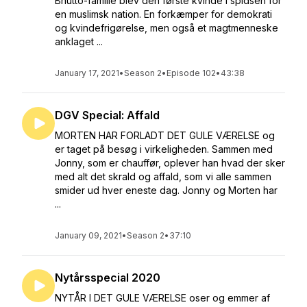
Bhutto-familie blev den første kvinde i spidsen for
en muslimsk nation. En forkæmper for demokrati
og kvindefrigørelse, men også et magtmenneske
anklaget ...
January 17, 2021
•
Season 2
•
Episode 102
•
43:38
DGV Special: Affald
MORTEN HAR FORLADT DET GULE VÆRELSE og
er taget på besøg i virkeligheden. Sammen med
Jonny, som er chauffør, oplever han hvad der sker
med alt det skrald og affald, som vi alle sammen
smider ud hver eneste dag. Jonny og Morten har
...
January 09, 2021
•
Season 2
•
37:10
Nytårsspecial 2020
NYTÅR I DET GULE VÆRELSE oser og emmer af