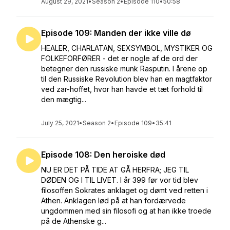
August 29, 2021
•
Season 2
•
Episode 110
•
50:58
Episode 109: Manden der ikke ville dø
HEALER, CHARLATAN, SEXSYMBOL, MYSTIKER OG
FOLKEFORFØRER - det er nogle af de ord der
betegner den russiske munk Rasputin. I årene op
til den Russiske Revolution blev han en magtfaktor
ved zar-hoffet, hvor han havde et tæt forhold til
den mægtig...
July 25, 2021
•
Season 2
•
Episode 109
•
35:41
Episode 108: Den heroiske død
NU ER DET PÅ TIDE AT GÅ HERFRA; JEG TIL
DØDEN OG I TIL LIVET. I år 399 før vor tid blev
filosoffen Sokrates anklaget og dømt ved retten i
Athen. Anklagen lød på at han fordærvede
ungdommen med sin filosofi og at han ikke troede
på de Athenske g...