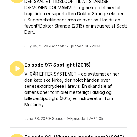
DER SKAL ET TIDSLOOP TIL AT STANDSE
DÆMONEN DORMAMMU - og netop det med at
bøje tiden er superhelten Doktor Strange ekspert
i. Superheltefilmenes æra er over os. Har du en
favorit?Doktor Strange (2016) er instrueret af Scott
Derr...
July 05, 2020
•
Season 1
•
Episode 98
•
23:55
Episode 97: Spotlight (2015)
VI GÅR EFTER SYSTEMET - og systemet er her
den katolske kirke, der holdt hånden over
seriesexforbrydere i årevis. En skandale af
dimensioner formidlet mesterligt i dialog og
billeder.Spotlight (2015) er instrueret af Tom
McCarthy...
June 28, 2020
•
Season 1
•
Episode 97
•
24:05