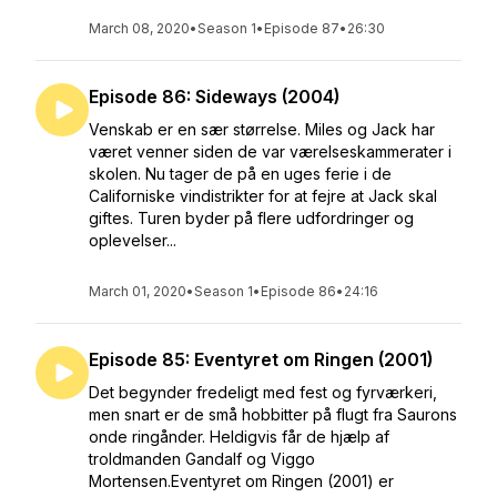
March 08, 2020
•
Season 1
•
Episode 87
•
26:30
Episode 86: Sideways (2004)
Venskab er en sær størrelse. Miles og Jack har
været venner siden de var værelseskammerater i
skolen. Nu tager de på en uges ferie i de
Californiske vindistrikter for at fejre at Jack skal
giftes. Turen byder på flere udfordringer og
oplevelser...
March 01, 2020
•
Season 1
•
Episode 86
•
24:16
Episode 85: Eventyret om Ringen (2001)
Det begynder fredeligt med fest og fyrværkeri,
men snart er de små hobbitter på flugt fra Saurons
onde ringånder. Heldigvis får de hjælp af
troldmanden Gandalf og Viggo
Mortensen.Eventyret om Ringen (2001) er