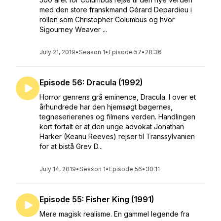
med den store franskmand Gérard Depardieu i
rollen som Christopher Columbus og hvor
Sigourney Weaver ...
July 21, 2019
•
Season 1
•
Episode 57
•
28:36
Episode 56: Dracula (1992)
Horror genrens grå eminence, Dracula. I over et
århundrede har den hjemsøgt bøgernes,
tegneserierenes og filmens verden. Handlingen
kort fortalt er at den unge advokat Jonathan
Harker (Keanu Reeves) rejser til Transsylvanien
for at bistå Grev D...
July 14, 2019
•
Season 1
•
Episode 56
•
30:11
Episode 55: Fisher King (1991)
Mere magisk realisme. En gammel legende fra