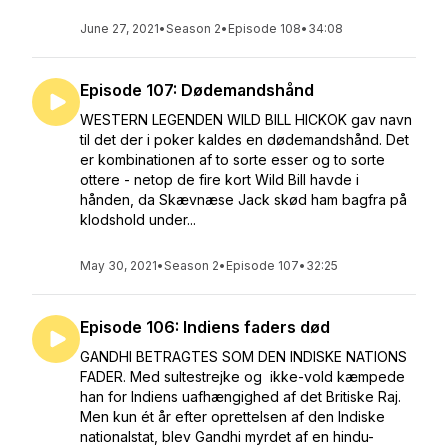
June 27, 2021
•
Season 2
•
Episode 108
•
34:08
Episode 107: Dødemandshånd
WESTERN LEGENDEN WILD BILL HICKOK gav navn
til det der i poker kaldes en dødemandshånd. Det
er kombinationen af to sorte esser og to sorte
ottere - netop de fire kort Wild Bill havde i
hånden, da Skævnæse Jack skød ham bagfra på
klodshold under...
May 30, 2021
•
Season 2
•
Episode 107
•
32:25
Episode 106: Indiens faders død
GANDHI BETRAGTES SOM DEN INDISKE NATIONS
FADER. Med sultestrejke og ikke-vold kæmpede
han for Indiens uafhængighed af det Britiske Raj.
Men kun ét år efter oprettelsen af den Indiske
nationalstat, blev Gandhi myrdet af en hindu-