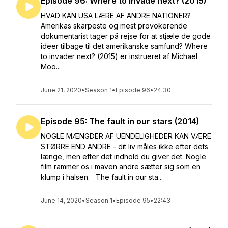
Episode 96: Where to invade next? (2015)
HVAD KAN USA LÆRE AF ANDRE NATIONER?
Amerikas skarpeste og mest provokerende
dokumentarist tager på rejse for at stjæle de gode
ideer tilbage til det amerikanske samfund? Where
to invader next? (2015) er instrueret af Michael
Moo...
June 21, 2020
•
Season 1
•
Episode 96
•
24:30
Episode 95: The fault in our stars (2014)
NOGLE MÆNGDER AF UENDELIGHEDER KAN VÆRE
STØRRE END ANDRE - dit liv måles ikke efter dets
længe, men efter det indhold du giver det. Nogle
film rammer os i maven andre sætter sig som en
klump i halsen. The fault in our sta...
June 14, 2020
•
Season 1
•
Episode 95
•
22:43