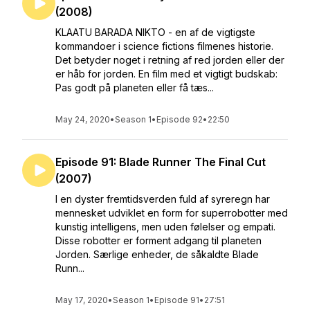
(2008)
KLAATU BARADA NIKTO - en af de vigtigste
kommandoer i science fictions filmenes historie.
Det betyder noget i retning af red jorden eller der
er håb for jorden. En film med et vigtigt budskab:
Pas godt på planeten eller få tæs...
May 24, 2020
•
Season 1
•
Episode 92
•
22:50
Episode 91: Blade Runner The Final Cut
(2007)
I en dyster fremtidsverden fuld af syreregn har
mennesket udviklet en form for superrobotter med
kunstig intelligens, men uden følelser og empati.
Disse robotter er forment adgang til planeten
Jorden. Særlige enheder, de såkaldte Blade
Runn...
May 17, 2020
•
Season 1
•
Episode 91
•
27:51